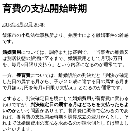
育費の支払開始時期
2018年3月22日 20:00
飯塚市の小島法律事務所より、弁護士による離婚事件の雑感
です。
婚姻費用
については、調停または審判で、「当事者の離婚又
は別居状態の解消に至るまで、婚姻費用として月額○万円
を、毎月○日限り支払う」という内容になるのが通常です。
一方、
養育費
については、離婚訴訟の判決だと「判決が確定
した日の属する月から、子が２０歳に達する日の属する月ま
で月額○万円を毎月○日限り支払え」となるのが通常です。
とすると、判決確定日を境にして婚姻費用が養育費に変わる
わけですが、
判決確定日の属する月はどちらを支払ったらよ
いのか
という問題があります。養育費に調停で定めるのであ
れば、養育費の支払開始時期を調停成立の翌月からとし、そ
れまでは婚姻費用の支払を求めるのが請求側としては望まし
いといえます。