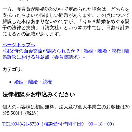
一方、養育費が離婚訴訟の中で定められた場合は、どちらを
支払ったらよいか悩ましい問題があります。この点について
解説した本はあまりないのですが、「Ｑ＆Ａ離婚をめぐる親
子の法律と実務」（清文社）という本の中では、日割り計算
によるとの記載があります。
ページトップへ
«祖父母の面会交流が認められるか？
|
婚姻・離婚・親権
|
離
婚訴訟における注意点（養育費請求）»
カテゴリ
:
婚姻・離婚・親権
法律相談をお申込みください
個人のお客様は初回無料、法人及び個人事業主のお客様は30
分5,500円（税込）
TEL:0948-21-6730（相談受付時間平日9：00～18：00）