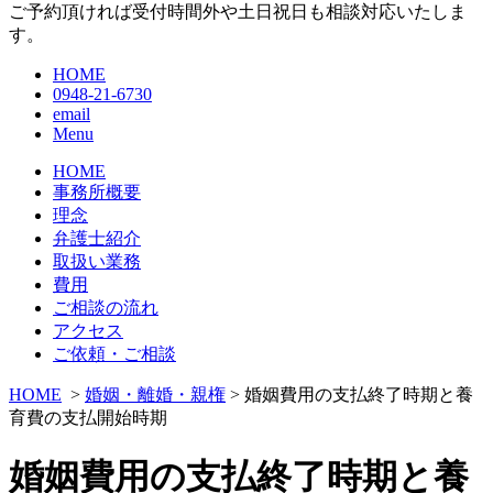
ご予約頂ければ受付時間外や土日祝日も相談対応いたしま
す。
HOME
0948-21-6730
email
Menu
HOME
事務所概要
理念
弁護士紹介
取扱い業務
費用
ご相談の流れ
アクセス
ご依頼・ご相談
HOME
>
婚姻・離婚・親権
> 婚姻費用の支払終了時期と養
育費の支払開始時期
婚姻費用の支払終了時期と養