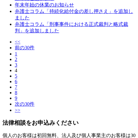
年末年始の休業のお知らせ
弁護士コラム「持続化給付金の差し押さえ」を追加し
ました
弁護士コラム「刑事事件における正式裁判と略式裁
判」を追加しました
<<
前の30件
1
2
3
4
5
6
7
8
9
次の30件
>>
法律相談をお申込みください
個人のお客様は初回無料、法人及び個人事業主のお客様は30