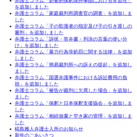
弁護士コラム「必要的保釈除外事由における常習性」
を追加しました
弁護士コラム「家庭裁判所調査官の調査」を追加しま
した
弁護士コラム「子の監護者の指定及び子の引き渡しの
審判」を追加しました
弁護士コラム「訴状・答弁書・判決の言葉の使い分
け」を追加しました
弁護士コラム「暴力行為等処罰に関する法律」を追加
しました
弁護士コラム「簡易裁判所への訴えの提起」を追加し
ました
弁護士コラム「国選弁護事件における訴訟費用の負
担」を追加しました
弁護士コラム「被告が裁判に欠席した場合」を追加し
ました
弁護士コラム「保釈と日本保釈支援協会」を追加しま
した
弁護士コラム「相続放棄と空き家の管理」を追加しま
した
椛島雅人弁護士入所のお知らせ
新年のごあいさつ