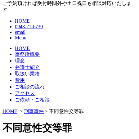
ご予約頂ければ受付時間外や土日祝日も相談対応いたしま
す。
HOME
0948-21-6730
email
Menu
HOME
事務所概要
理念
弁護士紹介
取扱い業務
費用
ご相談の流れ
アクセス
ご依頼・ご相談
HOME
>
刑事事件
> 不同意性交等罪
不同意性交等罪