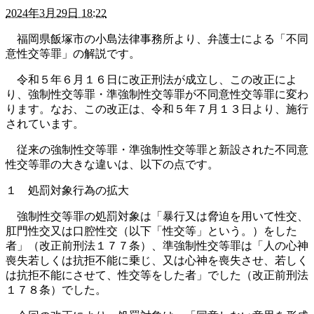
2024年3月29日 18:22
福岡県飯塚市の小島法律事務所より、弁護士による「不同
意性交等罪」の解説です。
令和５年６月１６日に改正刑法が成立し、この改正によ
り、強制性交等罪・準強制性交等罪が不同意性交等罪に変わ
ります。なお、この改正は、令和５年７月１３日より、施行
されています。
従来の強制性交等罪・準強制性交等罪と新設された不同意
性交等罪の大きな違いは、以下の点です。
１ 処罰対象行為の拡大
強制性交等罪の処罰対象は「暴行又は脅迫を用いて性交、
肛門性交又は口腔性交（以下「性交等」という。）をした
者」（改正前刑法１７７条）、準強制性交等罪は「人の心神
喪失若しくは抗拒不能に乗じ、又は心神を喪失させ、若しく
は抗拒不能にさせて、性交等をした者」でした（改正前刑法
１７８条）でした。