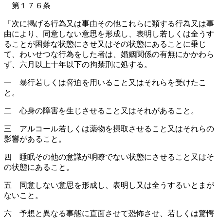
第１７６条
「次に掲げる行為又は事由その他これらに類する行為又は事
由により、同意しない意思を形成し、表明し若しくは全うす
ることが困難な状態にさせ又はその状態にあることに乗じ
て、わいせつな行為をした者は、婚姻関係の有無にかかわら
ず、六月以上十年以下の拘禁刑に処する。
一 暴行若しくは脅迫を用いること又はそれらを受けたこ
と。
二 心身の障害を生じさせること又はそれがあること。
三 アルコール若しくは薬物を摂取させること又はそれらの
影響があること。
四 睡眠その他の意識が明瞭でない状態にさせること又はそ
の状態にあること。
五 同意しない意思を形成し、表明し又は全うするいとまが
ないこと。
六 予想と異なる事態に直面させて恐怖させ、若しくは驚愕