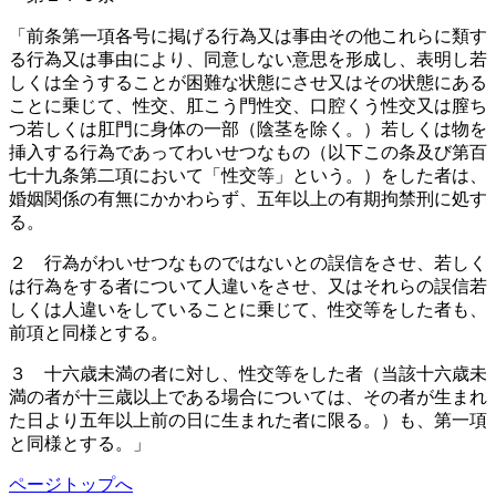
「前条第一項各号に掲げる行為又は事由その他これらに類す
る行為又は事由により、同意しない意思を形成し、表明し若
しくは全うすることが困難な状態にさせ又はその状態にある
ことに乗じて、性交、肛こう門性交、口腔くう性交又は膣ち
つ若しくは肛門に身体の一部（陰茎を除く。）若しくは物を
挿入する行為であってわいせつなもの（以下この条及び第百
七十九条第二項において「性交等」という。）をした者は、
婚姻関係の有無にかかわらず、五年以上の有期拘禁刑に処す
る。
２ 行為がわいせつなものではないとの誤信をさせ、若しく
は行為をする者について人違いをさせ、又はそれらの誤信若
しくは人違いをしていることに乗じて、性交等をした者も、
前項と同様とする。
３ 十六歳未満の者に対し、性交等をした者（当該十六歳未
満の者が十三歳以上である場合については、その者が生まれ
た日より五年以上前の日に生まれた者に限る。）も、第一項
と同様とする。」
ページトップへ