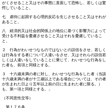
がくさせること又はその事態に直面して恐怖し、若しくは驚
愕していること。
七 虐待に起因する心理的反応を生じさせること又はそれが
あること。
八 経済的又は社会的関係上の地位に基づく影響力によって
受ける不利益を憂慮させること又はそれを憂慮しているこ
と。
２ 行為がわいせつなものではないとの誤信をさせ、若しく
は行為をする者について人違いをさせ、又はそれらの誤信若
しくは人違いをしていることに乗じて、わいせつな行為をし
た者も、前項と同様とする。
３ 十六歳未満の者に対し、わいせつな行為をした者（当該
十六歳未満の者が十三歳以上である場合については、その者
が生まれた日より五年以上前の日に生まれた者に限る。）
も、第一項と同様とする。」
（不同意性交等）
第１７６条