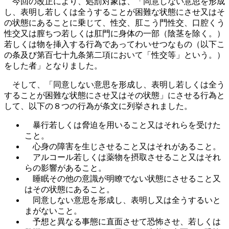
今回の改正により、処罰対象は、「同意しない意思を形成
し、表明し若しくは全うすることが困難な状態にさせ又はそ
の状態にあることに乗じて、性交、肛こう門性交、口腔くう
性交又は膣ちつ若しくは肛門に身体の一部（陰茎を除く。）
若しくは物を挿入する行為であってわいせつなもの（以下こ
の条及び第百七十九条第二項において「性交等」という。）
をした者」となりました。
そして、「同意しない意思を形成し、表明し若しくは全う
することが困難な状態にさせ又はその状態」にさせる行為と
して、以下の８つの行為が条文に列挙されました。
暴行若しくは脅迫を用いること又はそれらを受けた
こと。
心身の障害を生じさせること又はそれがあること。
アルコール若しくは薬物を摂取させること又はそれ
らの影響があること。
睡眠その他の意識が明瞭でない状態にさせること又
はその状態にあること。
同意しない意思を形成し、表明し又は全うするいと
まがないこと。
予想と異なる事態に直面させて恐怖させ、若しくは