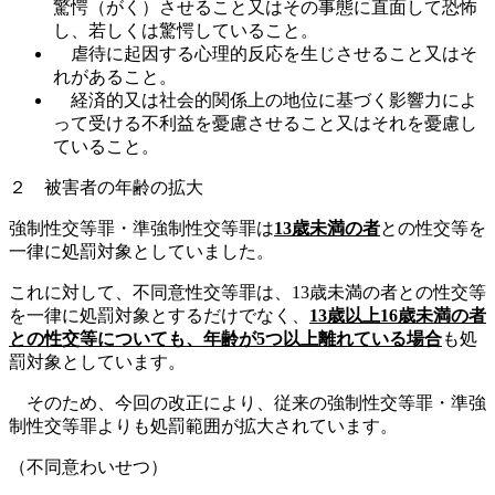
驚愕（がく）させること又はその事態に直面して恐怖
し、若しくは驚愕していること。
虐待に起因する心理的反応を生じさせること又はそ
れがあること。
経済的又は社会的関係上の地位に基づく影響力によ
って受ける不利益を憂慮させること又はそれを憂慮し
ていること。
２ 被害者の年齢の拡大
強制性交等罪・準強制性交等罪は
13
歳未満の者
との性交等を
一律に処罰対象としていました。
これに対して、不同意性交等罪は、
13
歳未満の者との性交等
を一律に処罰対象とするだけでなく、
13
歳以上
16
歳未満の者
との性交等についても、年齢が
5
つ以上離れている場合
も処
罰対象としています。
そのため、今回の改正により、従来の強制性交等罪・準強
制性交等罪よりも処罰範囲が拡大されています。
（不同意わいせつ）