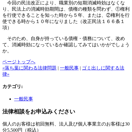
今回の民法改正により、職業別の短期消滅時効はなくな
り、民法上の消滅時効期間は、債権の種類を問わず、①権利
を行使できることを知った時から５年、または、
②
権利を行
使できる時から１０年になりました（改正民法１６６条１
項）
そのため、自身が持っている債権・債務について、改め
て、消滅時効になっているか確認してみてはいかがでしょう
か。
ページトップへ
«落ち葉に関わる法律問題
|
一般民事
|
ゴミ出しに関する法
律»
カテゴリ
:
一般民事
法律相談をお申込みください
個人のお客様は初回無料、法人及び個人事業主のお客様は30
分5,500円（税込）