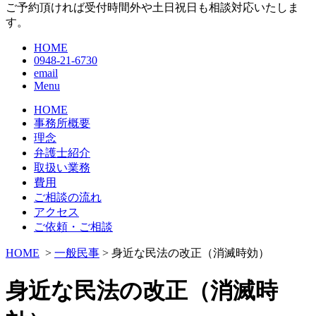
ご予約頂ければ受付時間外や土日祝日も相談対応いたしま
す。
HOME
0948-21-6730
email
Menu
HOME
事務所概要
理念
弁護士紹介
取扱い業務
費用
ご相談の流れ
アクセス
ご依頼・ご相談
HOME
>
一般民事
> 身近な民法の改正（消滅時効）
身近な民法の改正（消滅時