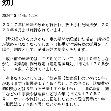
効）
2024年6月14日 12:03
２０１７年に民法の改正が行われ、改正された民法が、２０
２０年４月より施行されています。
請求権できるときから一定の期間が経過した場合、請求権
が認められなくなってしまう（相手が消滅時効の援用をした
場合）制度として、消滅時効の制度があります。
改正前の民法では、この期間について、原則１０年としな
がら、職業別に例外規定（短期消滅時効。旧民法１７０条か
ら１７４条）を設けていました。
有名なものとしては、「飲み屋【飲食業】のツケは１年」
があります（旧民法１７４条４号）。この他にも、診療費や
調剤費などは３年（旧民法１７０条１号）、工事の設計、施
工などの工事費や修理費などは３年（旧民法１７０条２
号）、ホテルや旅館などに宿泊したときの宿泊費等は１年
（旧民法１７４条４号）などがありました。